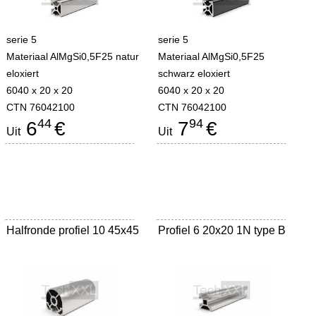
serie 5
serie 5
Materiaal AlMgSi0,5F25 natur
Materiaal AlMgSi0,5F25
eloxiert
schwarz eloxiert
6040 x 20 x 20
6040 x 20 x 20
CTN 76042100
CTN 76042100
44
94
6
€
7
€
Uit
Uit
Halfronde profiel 10 45x45
Profiel 6 20x20 1N type B