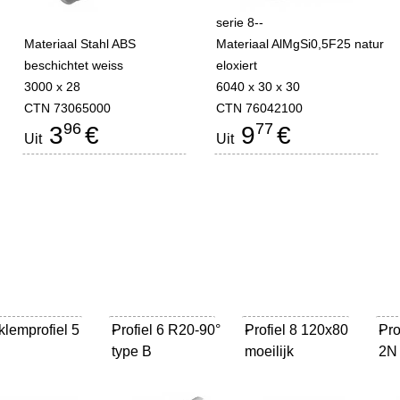
serie 8--
r
Materiaal Stahl ABS
Materiaal AlMgSi0,5F25 natur
beschichtet weiss
eloxiert
3000 x 28
6040 x 30 x 30
CTN 73065000
CTN 76042100
96
77
3
€
9
€
Uit
Uit
klemprofiel 5
Profiel 6 R20-90°
-
Profiel 8 120x80
-
Pro
-
type B
moeilijk
2N