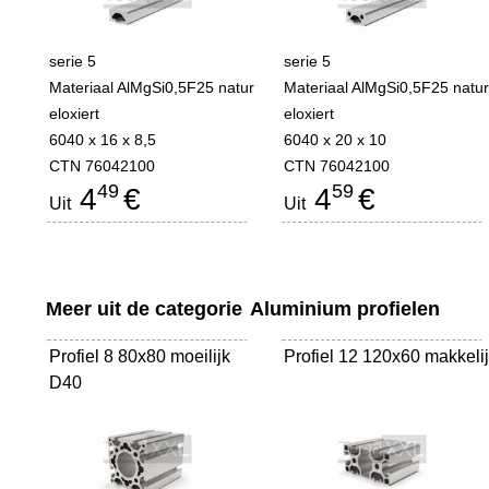
serie 5
serie 5
Materiaal AlMgSi0,5F25 natur
Materiaal AlMgSi0,5F25 natu
eloxiert
eloxiert
6040 x 16 x 8,5
6040 x 20 x 10
CTN 76042100
CTN 76042100
49
59
4
€
4
€
Uit
Uit
Meer uit de categorie
Aluminium profielen
Profiel 8 80x80 moeilijk
Profiel 12 120x60 makkeli
D40