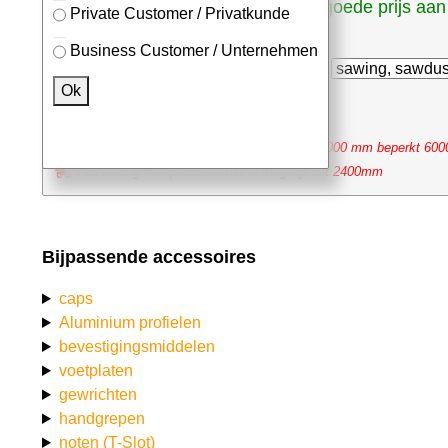
vraag een goede prijs aan
voor sneden (incl. snede)
Private Customer / Privatkunde
⮮
Business Customer / Unternehmen
Stk. x
mm (millimeter)
Ok
voeg eventueel bewerking toe
----
De snede ligt tussen min. 20 mm en max. 6000 mm beperkt 60
Verzending met pakketdienst is mogelijk tot 2400mm
Bijpassende accessoires
caps
Aluminium profielen
bevestigingsmiddelen
voetplaten
gewrichten
handgrepen
noten (T-Slot)