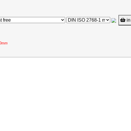
in
00mm