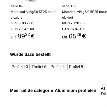
serie 8--
serie 12--
Materiaal AlMgSi0,5F25 natur
Materiaal AlMgSi0,5F25 natu
eloxiert
eloxiert
6040 x 80 x 80
6040 x 120 x 60
CTN 76042100
CTN 76042100
32
29
89
€
65
€
Uit
Uit
Wurde dazu bestellt
Profiel 40
Profiel 6
Profiel 4
Profiel 5
As 
-
Meer uit de categorie
Aluminium profielen
D6