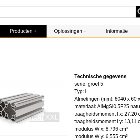
Producten
Oplossingen
Informatie
Technische gegevens
serie: groef 5
Typ: I
Afmetingen (mm): 6040 x 60 
materiaal: AlMgSi0,5F25 natur
traagheidsmoment I x: 27,20
traagheidsmoment I y: 13,11
modulus W x: 8,796 cm³
modulus W y: 6,555 cm³