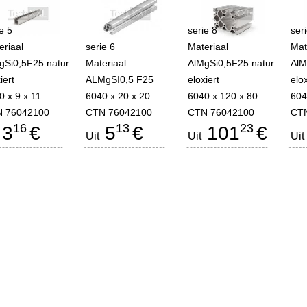
e 5
serie 8
ser
eriaal
serie 6
Materiaal
Mat
gSi0,5F25 natur
Materiaal
AlMgSi0,5F25 natur
AlM
iert
ALMgSI0,5 F25
eloxiert
elox
0 x 9 x 11
6040 x 20 x 20
6040 x 120 x 80
604
 76042100
CTN 76042100
CTN 76042100
CTN
16
13
23
3
€
5
€
101
€
Uit
Uit
Uit