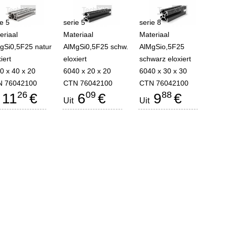
ie 5
serie 5
serie 8
eriaal
Materiaal
Materiaal
gSi0,5F25 natur
AlMgSi0,5F25 schw.
AlMgSio,5F25
iert
eloxiert
schwarz eloxiert
0 x 40 x 20
6040 x 20 x 20
6040 x 30 x 30
 76042100
CTN 76042100
CTN 76042100
26
09
88
11
€
6
€
9
€
Uit
Uit