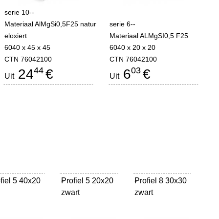
serie 10--
Materiaal AlMgSi0,5F25 natur
serie 6--
eloxiert
Materiaal ALMgSI0,5 F25
6040 x 45 x 45
6040 x 20 x 20
CTN 76042100
CTN 76042100
44
03
24
€
6
€
Uit
Uit
fiel 5 40x20
Profiel 5 20x20
-
Profiel 8 30x30
-
zwart
zwart