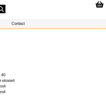
Contact
x 40
 eloxiert
 cm4
 cm4