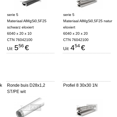
serie 5
serie 5
r
Materiaal AlMgSi0,5F25
Materiaal AlMgSi0,5F25 natur
schwarz eloxiert
eloxiert
6040 x 20 x 10
6040 x 20 x 20
CTN 76042100
CTN 76042100
56
54
5
€
4
€
Uit
Uit
jk
Ronde buis D28x1,2
Profiel 8 30x30 1N
ST/PE wit