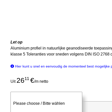
Let op
Aluminium profiel in natuurlijke geanodiseerde toepassi
klasse 5 Toleranties voor sneden volgens DIN ISO 2768 
Hier kunt u snel en eenvoudig de momenteel best mogelijke pri
11
26
€
Uit
/m netto
staven
Snijden
Please choose / Bitte wählen