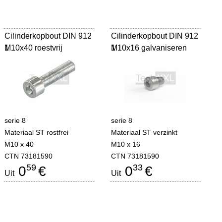
Cilinderkopbout DIN 912
Cilinderkopbout DIN 912
M10x40 roestvrij
1
M10x16 galvaniseren
1
serie 8
serie 8
Materiaal ST rostfrei
Materiaal ST verzinkt
M10 x 40
M10 x 16
CTN 73181590
CTN 73181590
59
33
0
€
0
€
Uit
Uit