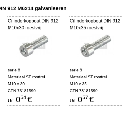
DIN 912 M6x14 galvaniseren
Cilinderkopbout DIN 912
Cilinderkopbout DIN 912
M10x30 roestvrij
1
M10x35 roestvrij
1
serie 8
serie 8
Materiaal ST rostfrei
Materiaal ST rostfrei
M10 x 30
M10 x 35
CTN 73181590
CTN 73181590
54
57
0
€
0
€
Uit
Uit