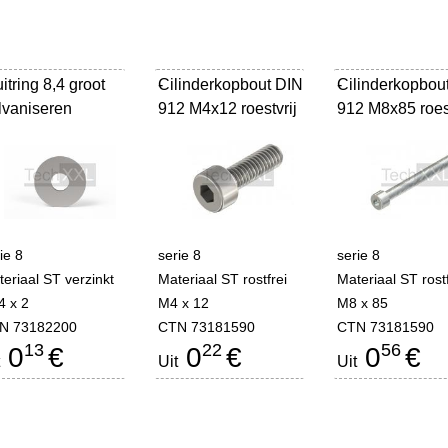
itring 8,4 groot
Cilinderkopbout DIN
-
Cilinderkopbou
-
lvaniseren
912 M4x12 roestvrij
912 M8x85 roest
ie 8
serie 8
serie 8
eriaal ST verzinkt
Materiaal ST rostfrei
Materiaal ST rostf
4 x 2
M4 x 12
M8 x 85
N 73182200
CTN 73181590
CTN 73181590
13
22
56
0
€
0
€
0
€
Uit
Uit