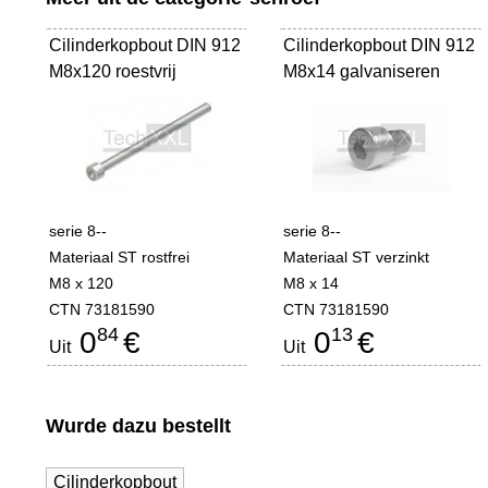
Cilinderkopbout DIN 912
Cilinderkopbout DIN 912
M8x120 roestvrij
M8x14 galvaniseren
serie 8--
serie 8--
Materiaal ST rostfrei
Materiaal ST verzinkt
M8 x 120
M8 x 14
CTN 73181590
CTN 73181590
84
13
0
€
0
€
Uit
Uit
Wurde dazu bestellt
Cilinderkopbout