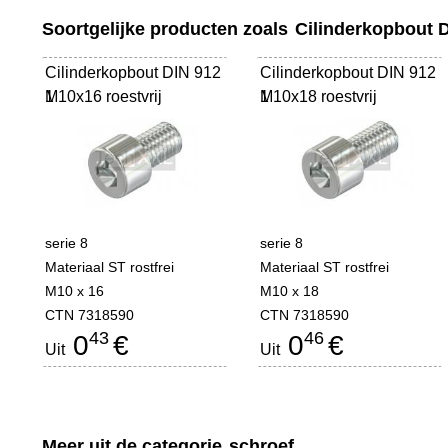
Soortgelijke producten zoals
Cilinderkopbout 
Cilinderkopbout DIN 912
Cilinderkopbout DIN 912
M10x16 roestvrij
1
M10x18 roestvrij
1
serie 8
serie 8
Materiaal ST rostfrei
Materiaal ST rostfrei
M10 x 16
M10 x 18
CTN 7318590
CTN 7318590
43
46
0
€
0
€
Uit
Uit
Meer uit de categorie
schroef