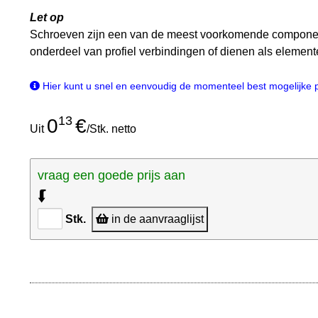
Let op
Schroeven zijn een van de meest voorkomende component
onderdeel van profiel verbindingen of dienen als elemen
Hier kunt u snel en eenvoudig de momenteel best mogelijke pri
13
0
€
Uit
/Stk. netto
vraag een goede prijs aan
⮮
Stk.
in de aanvraaglijst