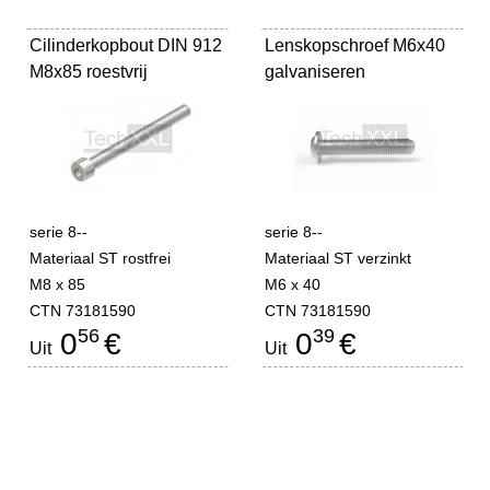
Cilinderkopbout DIN 912
Lenskopschroef M6x40
M8x85 roestvrij
galvaniseren
serie 8--
serie 8--
Materiaal ST rostfrei
Materiaal ST verzinkt
M8 x 85
M6 x 40
CTN 73181590
CTN 73181590
56
39
0
€
0
€
Uit
Uit