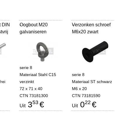
t DIN
Oogbout M20
-
Verzonken schroef
-
vrij
galvaniseren
M6x20 zwart
serie 8
Materiaal Stahl C15
serie 8
rei
verzinkt
Materiaal ST schwarz
72 x 71 x 40
M6 x 20
CTN 73181300
CTN 73181590
53
22
3
€
0
€
Uit
Uit