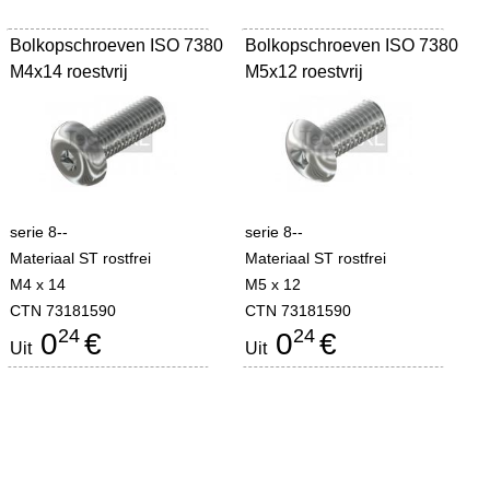
Bolkopschroeven ISO 7380
Bolkopschroeven ISO 7380
M4x14 roestvrij
M5x12 roestvrij
serie 8--
serie 8--
Materiaal ST rostfrei
Materiaal ST rostfrei
M4 x 14
M5 x 12
CTN 73181590
CTN 73181590
24
24
0
€
0
€
Uit
Uit