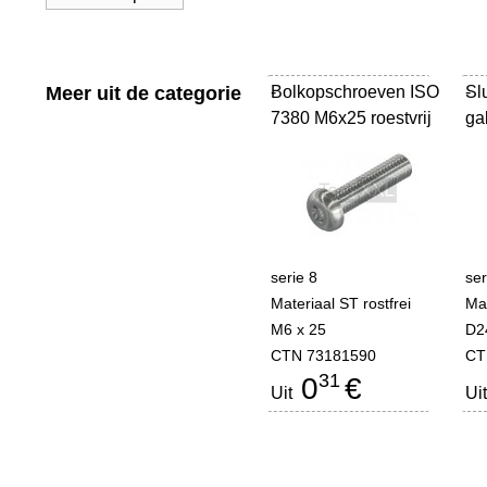
Meer uit de categorie
Bolkopschroeven ISO
-
Slu
-
7380 M6x25 roestvrij
ga
serie 8
ser
Materiaal ST rostfrei
Mat
M6 x 25
D2
CTN 73181590
CT
31
0
€
Uit
Uit