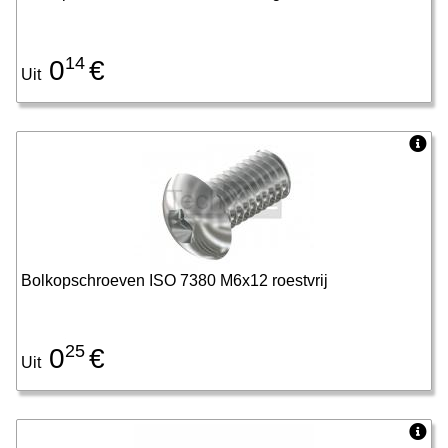
14
0
€
Uit
Bolkopschroeven ISO 7380 M6x12 roestvrij
25
0
€
Uit