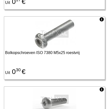
0
€
Uit
Bolkopschroeven ISO 7380 M5x25 roestvrij
30
0
€
Uit