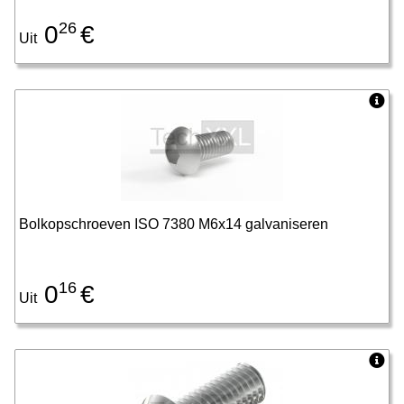
26
0
€
Uit
Bolkopschroeven ISO 7380 M6x14 galvaniseren
16
0
€
Uit