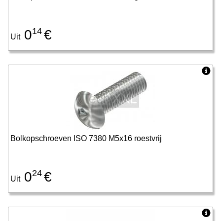
14
0
€
Uit
Bolkopschroeven ISO 7380 M5x16 roestvrij
24
0
€
Uit