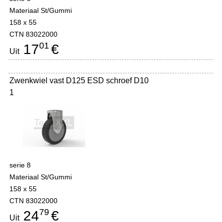
Materiaal St/Gummi
158 x 55
CTN 83022000
01
17
€
Uit
Zwenkwiel vast D125 ESD schroef D10
1
serie 8
Materiaal St/Gummi
158 x 55
CTN 83022000
79
24
€
Uit