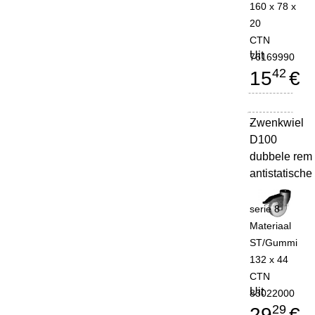
160 x 78 x
20
CTN
Uit
76169990
42
15
€
Zwenkwiel
-
D100
dubbele rem
antistatische
serie 8
Materiaal
ST/Gummi
132 x 44
CTN
Uit
83022000
29
29
€