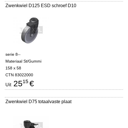
Zwenkwiel D125 ESD schroef D10
serie 8--
Materiaal St/Gummi
158 x 58
CTN 83022000
15
25
€
Uit
Zwenkwiel D75 totaalvaste plaat