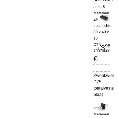
serie 8
Materiaal
ZN
beschichtet
80 x 40 x
16
CTN
98
3
Uit
79070000
€
Zwenkwiel
-
D75
totaalvaste
plaat
serie 8
Materiaal