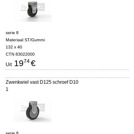
serie 8
Materiaal ST/Gummi
132 x 40
CTN 83022000
74
19
€
Uit
Zwenkwiel vast D125 schroef D10
1
serie 8