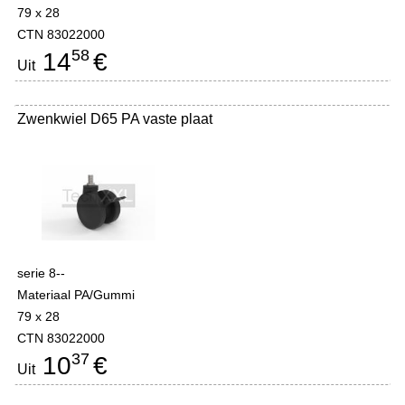
79 x 28
CTN 83022000
58
14
€
Uit
Zwenkwiel D65 PA vaste plaat
serie 8--
Materiaal PA/Gummi
79 x 28
CTN 83022000
37
10
€
Uit