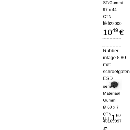
ST/Gummi
97 x 44
CTN
Uit
83022000
49
10
€
Rubber
-
inlage 8 80
met
schroefgaten
ESD
serie 8
Materiaal
Gummi
Ø 69 x 7
CTN
97
1
Uit
40169997
€