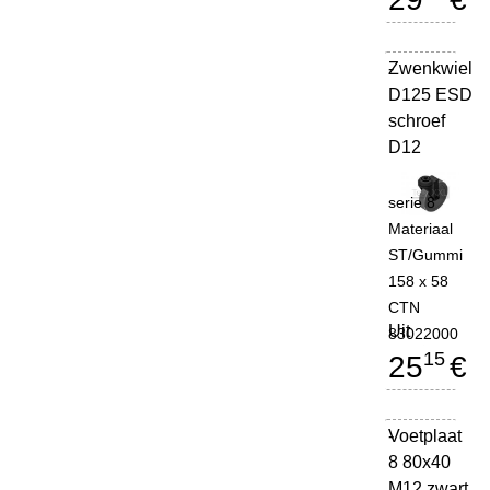
Zwenkwiel
-
D125 ESD
schroef
D12
serie 8
Materiaal
ST/Gummi
158 x 58
CTN
Uit
83022000
15
25
€
Voetplaat
-
8 80x40
M12 zwart