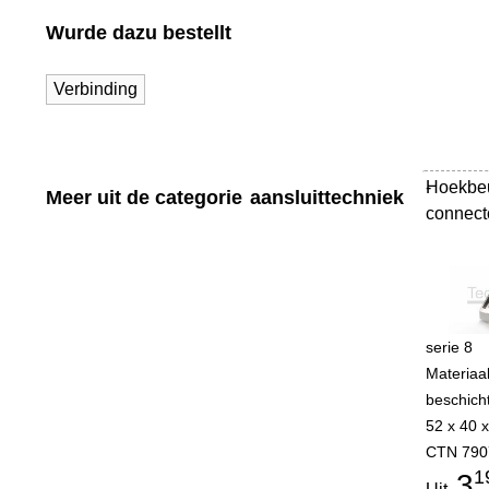
Wurde dazu bestellt
Verbinding
Hoekbe
-
Meer uit de categorie
aansluittechniek
connect
serie 8
Materiaa
beschich
52 x 40 
CTN 790
1
3