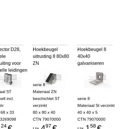
ctor D28,
Hoekbeugel
-
Hoekbeugel 8
-
ele
uitrusting 8 80x80
40x40
uiting voor
ZN
galvaniseren
elle leidingen
serie 8
aal ST
Materiaal ZN
elt incl.
beschichtet ST
serie 8
ör
verzinkt
Materiaal St verzinkt
 68 x 33
80 x 80 x 40
40 x 40 x 5
3269098
CTN 79070000
CTN 79070000
24
97
58
1
€
4
€
1
€