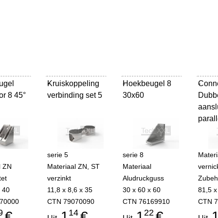
ugel
Kruiskoppeling
-
Hoekbeugel 8
-
Conne
-
or 8 45°
verbinding set 5
30x60
Dubb
aansl
parall
serie 5
serie 8
Materi
l ZN
Materiaal ZN, ST
Materiaal
vernick
tet
verzinkt
Aludruckguss
Zubeh
x 40
11,8 x 8,6 x 35
30 x 60 x 60
81,5 x
70000
CTN 79070090
CTN 76169910
CTN 7
9
14
22
€
1
€
1
€