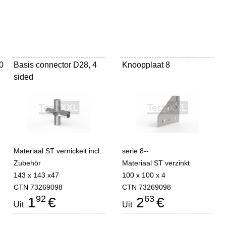
0
Basis connector D28, 4
Knoopplaat 8
sided
Materiaal ST vernickelt incl.
serie 8--
Zubehör
Materiaal ST verzinkt
143 x 143 x47
100 x 100 x 4
CTN 73269098
CTN 73269098
92
63
1
€
2
€
Uit
Uit