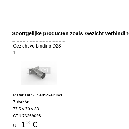
Soortgelijke producten zoals
Gezicht verbindin
Gezicht verbinding D28
1
Materiaal ST vernickelt incl.
Zubehör
77,5 x 70 x 33
CTN 73269098
06
1
€
Uit