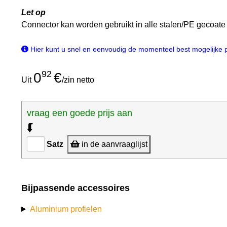
Let op
Connector kan worden gebruikt in alle stalen/PE gecoate
Hier kunt u snel en eenvoudig de momenteel best mogelijke pri
92
0
€
Uit
/zin netto
vraag een goede prijs aan
⮮
Satz
in de aanvraaglijst
Bijpassende accessoires
Aluminium profielen