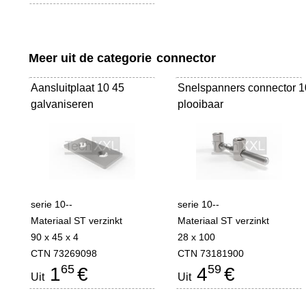
Meer uit de categorie
connector
Aansluitplaat 10 45
Snelspanners connector 1
galvaniseren
plooibaar
serie 10--
serie 10--
Materiaal ST verzinkt
Materiaal ST verzinkt
90 x 45 x 4
28 x 100
CTN 73269098
CTN 73181900
65
59
1
€
4
€
Uit
Uit