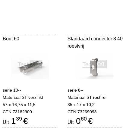
Bout 60
Standaard connector 8 40
roestvrij
serie 10--
serie 8--
Materiaal ST verzinkt
Materiaal ST rostfrei
57 x 16,75 x 11,5
35 x 17 x 10,2
CTN 73182900
CTN 73269098
39
60
1
€
0
€
Uit
Uit